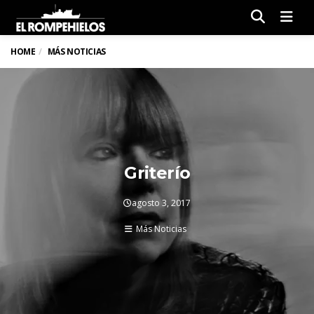
Men
HOME
MÁS NOTICIAS
Griterío
agosto 3, 2017
Más Noticias