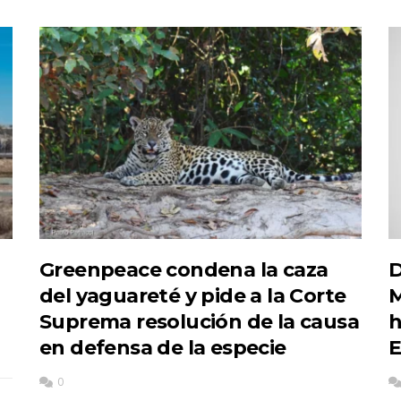
Greenpeace condena la caza
D
del yaguareté y pide a la Corte
M
Suprema resolución de la causa
h
en defensa de la especie
E
0