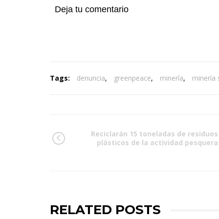
Deja tu comentario
Tags:
denuncia
,
greenpeace
,
minería
,
minería
Reciclarán 15 toneladas de residuos
plásticos de la actividad pesquera
RELATED POSTS