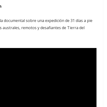
h
la documental sobre una expedición de 31 días a pie
s australes, remotos y desafiantes de Tierra del