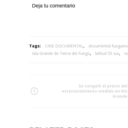
Deja tu comentario
Tags:
CINE DOCUMENTAL
,
documental fueguino
Isla Grande de Tierra del Fuego
,
latitud 55 sur
,
n
Se congeló el precio del
estacionamiento medido en Río
Grande