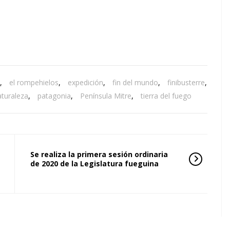
,
el rompehielos
,
expedición
,
fin del mundo
,
finibusterre
,
aturaleza
,
patagonia
,
Península Mitre
,
tierra del fuego
Se realiza la primera sesión ordinaria
de 2020 de la Legislatura fueguina