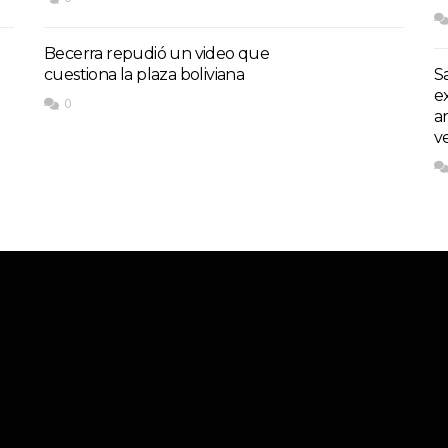
Becerra repudió un video que
cuestiona la plaza boliviana
S
e
0
a
v