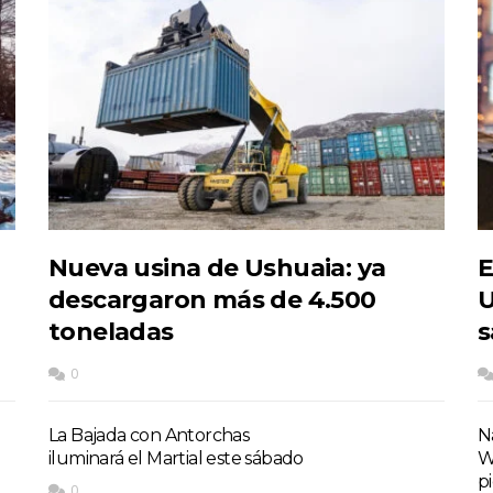
Nueva usina de Ushuaia: ya
E
descargaron más de 4.500
U
toneladas
s
0
La Bajada con Antorchas
Na
iluminará el Martial este sábado
W
p
0