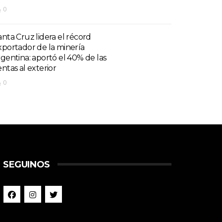
0
anta Cruz lidera el récord
xportador de la minería
rgentina: aportó el 40% de las
entas al exterior
0
SEGUINOS