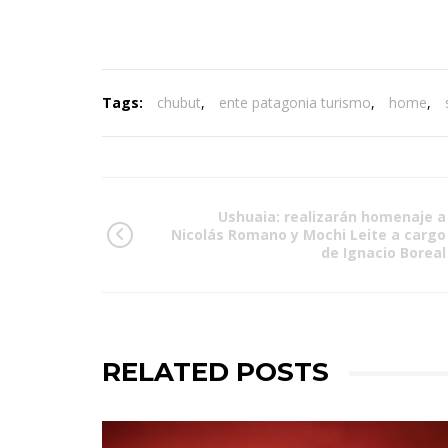
Tags:
chubut
,
ente patagonia turismo
,
home
,
Ushuaia: realizarán homenaje a
Nicolás Romano y Mochi Leite a cargo
de Ignacio Boreal
RELATED POSTS