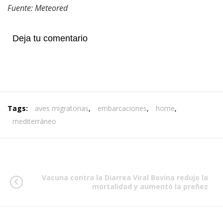
Fuente: Meteored
Deja tu comentario
Tags:
aves migratorias
,
embarcaciones
,
home
,
mediterráneo
Vacuna contra la Diarrea Viral Bovina redujo la
mortalidad y aumentó la preñez