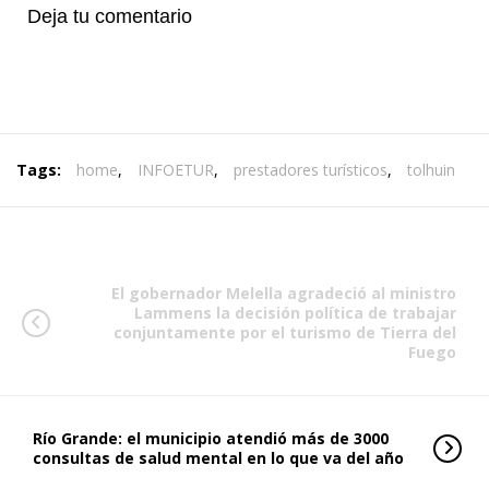
Deja tu comentario
Tags:
home
,
INFOETUR
,
prestadores turísticos
,
tolhuin
El gobernador Melella agradeció al ministro
Lammens la decisión política de trabajar
conjuntamente por el turismo de Tierra del
Fuego
Río Grande: el municipio atendió más de 3000
consultas de salud mental en lo que va del año