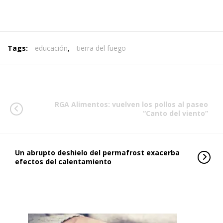
Tags:
educación
,
tierra del fuego
RGA Alimentos: vuelven los pollos al paseo
“Canto del viento”
Un abrupto deshielo del permafrost exacerba
efectos del calentamiento