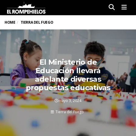
Men
HOME
TIERRA DEL FUEGO
El Ministerio de
Educación llevará
adelante diversas
propuestas educativas
mayo 3, 2024
Tierra del Fuego