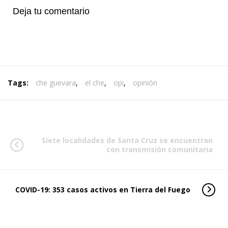
Deja tu comentario
Tags:
che guevara
,
el che
,
opi
,
opinión
Siete localidades de Santa Cruz se encuentran
con transmisión comunitaria
COVID-19: 353 casos activos en Tierra del Fuego