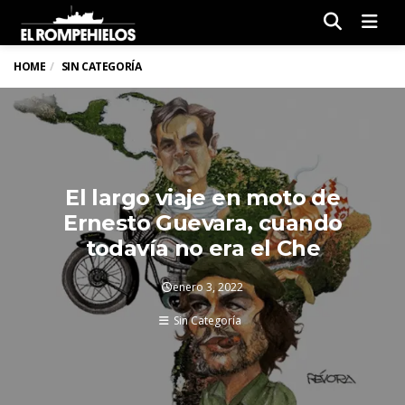
Men
HOME
SIN CATEGORÍA
El largo viaje en moto de
Ernesto Guevara, cuando
todavía no era el Che
enero 3, 2022
Sin Categoría