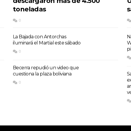
descargaron más de 4.500
U
toneladas
s
0
La Bajada con Antorchas
Na
iluminará el Martial este sábado
W
p
0
Becerra repudió un video que
cuestiona la plaza boliviana
S
e
0
a
v