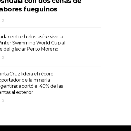
shuaia con dos cenas de
abores fueguinos
0
dar entre hielos: así se vive la
inter Swimming World Cup al
ie del glaciar Perito Moreno
0
anta Cruz lidera el récord
xportador de la minería
rgentina: aportó el 40% de las
entas al exterior
0