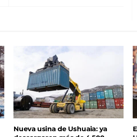
Nueva usina de Ushuaia: ya
E