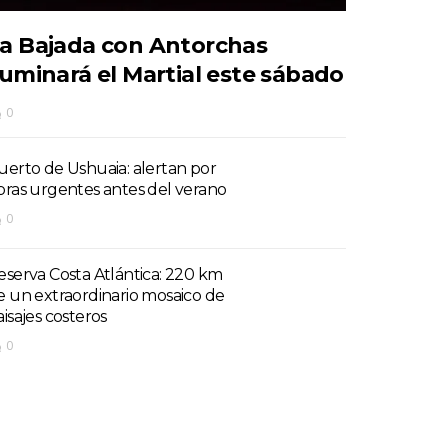
a Bajada con Antorchas
luminará el Martial este sábado
0
uerto de Ushuaia: alertan por
bras urgentes antes del verano
0
eserva Costa Atlántica: 220 km
e un extraordinario mosaico de
aisajes costeros
0