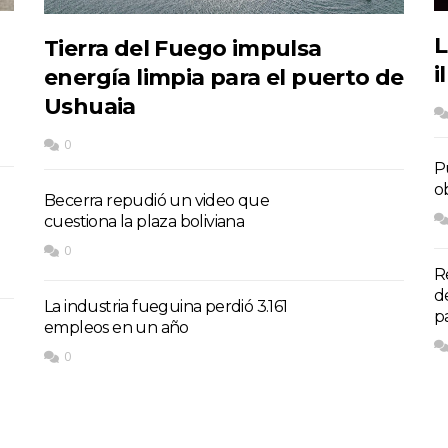
L
Tierra del Fuego impulsa
i
energía limpia para el puerto de
Ushuaia
0
P
o
Becerra repudió un video que
cuestiona la plaza boliviana
0
R
d
La industria fueguina perdió 3.161
p
empleos en un año
0