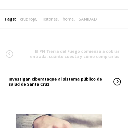
Tags:
cruz roja
,
Historias
,
home
,
SANIDAD
El PN Tierra del Fuego comienza a cobrar
entrada: cuánto cuesta y cómo comprarlas
Investigan ciberataque al sistema público de
salud de Santa Cruz