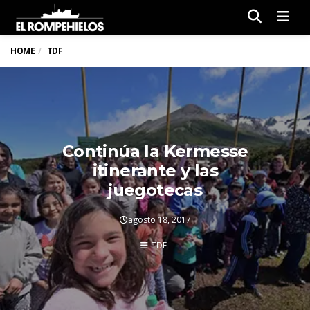
Men
HOME
TDF
Continúa la Kermesse
itinerante y las
juegotecas
agosto 18, 2017
TDF