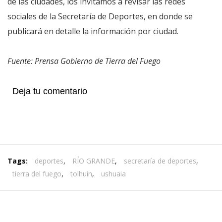
de las ciudades, los invitamos a revisar las redes
sociales de la Secretaría de Deportes, en donde se
publicará en detalle la información por ciudad.
Fuente: Prensa Gobierno de Tierra del Fuego
Deja tu comentario
Tags:
deportes
,
RÍO GRANDE
,
secretaría de deportes
,
tierra del fuego
,
tolhuin
,
ushuaia