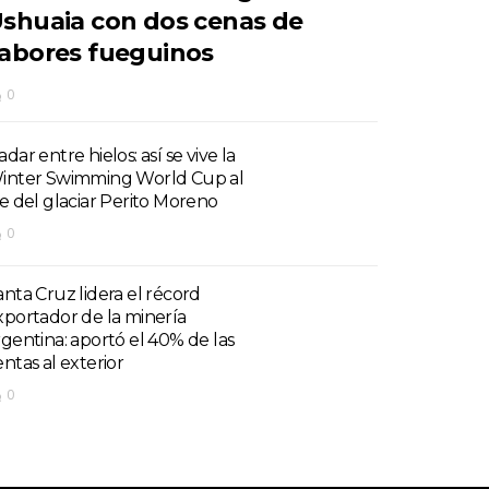
shuaia con dos cenas de
abores fueguinos
0
dar entre hielos: así se vive la
inter Swimming World Cup al
ie del glaciar Perito Moreno
0
anta Cruz lidera el récord
xportador de la minería
rgentina: aportó el 40% de las
entas al exterior
0