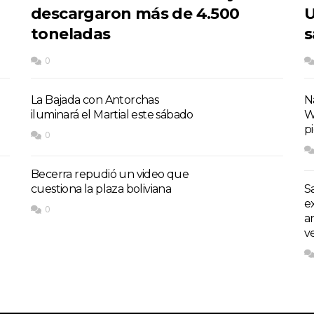
descargaron más de 4.500
U
toneladas
s
0
La Bajada con Antorchas
Na
iluminará el Martial este sábado
W
p
0
Becerra repudió un video que
cuestiona la plaza boliviana
S
e
0
a
v