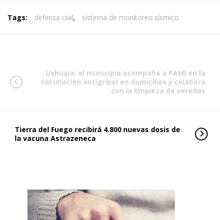
Tags:
defensa civil
,
sistema de monitoreo sísmico
Ushuaia: el municipio acompaña a PAMI en la
vacunación antigripal en domicilios y colabora
con la limpieza de veredas
Tierra del Fuego recibirá 4.800 nuevas dosis de
la vacuna Astrazeneca