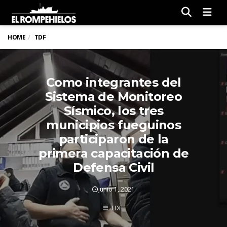
Men
HOME
TDF
Como integrantes del
Sistema de Monitoreo
Sísmico, los tres
municipios fueguinos
participaron de la
primera capacitación de
Defensa Civil
junio 1, 2021
TDF