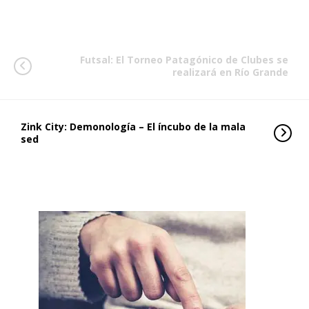
Futsal: El Torneo Patagónico de Clubes se
realizará en Río Grande
Zink City: Demonología – El íncubo de la mala
sed