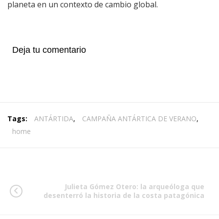
planeta en un contexto de cambio global.
Deja tu comentario
Tags:
ANTÁRTIDA
,
CAMPAÑA ANTÁRTICA DE VERANO
,
home
Julieta Gómez Otero: la arqueóloga que
desenterró la historia de la costa patagónica