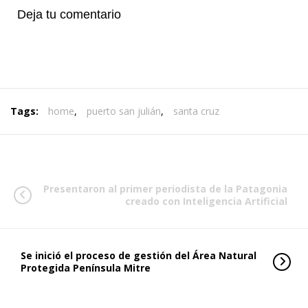
Deja tu comentario
Tags:
home
,
puerto san julián
,
santa cruz
Presentaron al primer periodista de la Patagonia
creado con Inteligencia Artificial
Se inició el proceso de gestión del Área Natural
Protegida Península Mitre