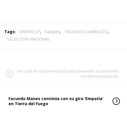
Tags:
AMERICUP
,
basquet
,
FACUNDO CAMPAZZO
,
SELECCION NACIONAL
Se creó la red provincial para prevenir accidentes
cerebrovasculares
Facundo Manes continúa con su gira ‘Empatía’
en Tierra del Fuego