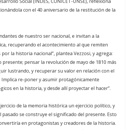
esarrollo Social (INDES, CONICET-UNSE), reflexiona
ionándola con el 40 aniversario de la restitución de la
undantes de nuestro ser nacional, e invitan a la
rica, recuperando el acontecimiento al que remiten
por la historia nacional”, plantea Vezzosi, y agrega:
tro presente; pensar la revolución de mayo de 1810 más
ir lustrando, y recuperar su valor en relación con el
a. Implica re-poner y asumir protagónicamente
cos en la historia, y desde allí proyectar el hacer”.
rcicio de la memoria histórica un ejercicio político, y
l pasado se construye el significado del presente. Esto
onvertiría en protagonistas y creadores de la historia.