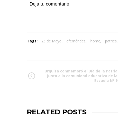
Deja tu comentario
Tags:
25 de Mayo
,
efemérides
,
home
,
patrica
Urquiza conmemoró el Día de la Patria
junto a la comunidad educativa de la
Escuela Nº 9
RELATED POSTS