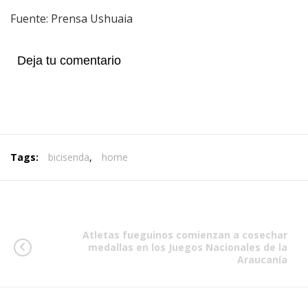
Fuente: Prensa Ushuaia
Deja tu comentario
Tags:
bicisenda
,
home
Atletas fueguinos comienzan a cosechar
medallas en los Juegos Nacionales de la
Araucanía