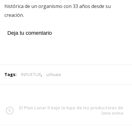
histórica de un organismo con 33 años desde su
creación.
Deja tu comentario
Tags:
INFUETUR
,
ushuaia
El Plan Lanar II bajo la lupa de los productores de
lana ovina