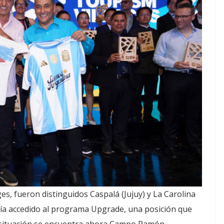
es, fueron distinguidos Caspalá (Jujuy) y La Carolina
bía accedido al programa Upgrade, una posición que