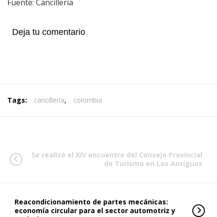
Fuente: Cancillería
Deja tu comentario
Tags:
cancillería
,
colombia
Se realizó el XIV encuentro del Consejo Provincial
de Turismo en Los Antiguos
Reacondicionamiento de partes mecánicas:
economía circular para el sector automotriz y