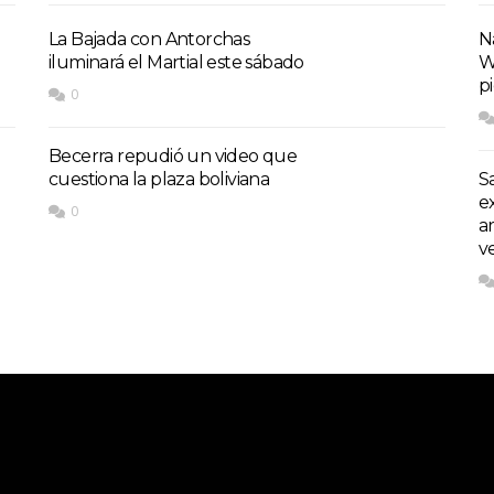
La Bajada con Antorchas
Na
iluminará el Martial este sábado
W
p
0
Becerra repudió un video que
cuestiona la plaza boliviana
S
e
0
a
v