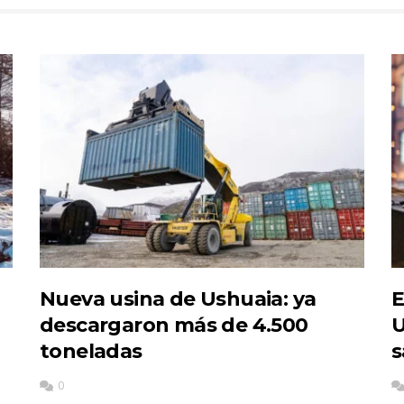
Nueva usina de Ushuaia: ya
E
descargaron más de 4.500
U
toneladas
s
0