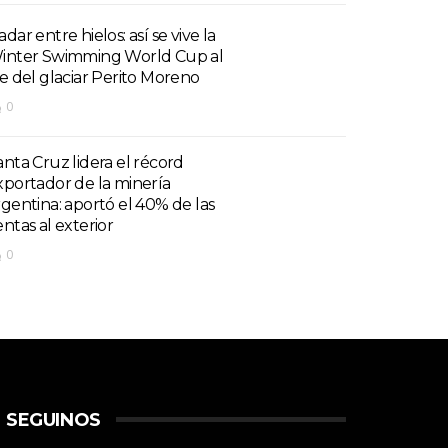
dar entre hielos: así se vive la
inter Swimming World Cup al
ie del glaciar Perito Moreno
0
anta Cruz lidera el récord
xportador de la minería
rgentina: aportó el 40% de las
entas al exterior
0
SEGUINOS