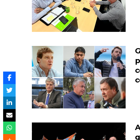
G
p
c
c
A
g