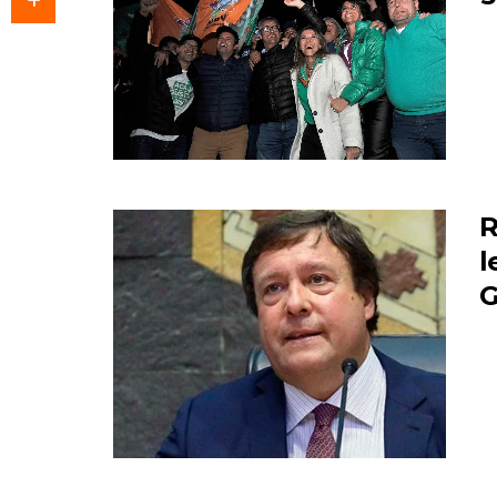
R
l
G