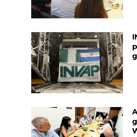
I
p
g
A
g
W