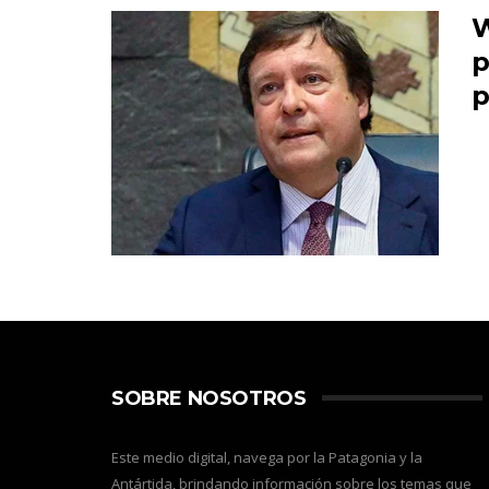
W
p
p
SOBRE NOSOTROS
Este medio digital, navega por la Patagonia y la
Antártida, brindando información sobre los temas que