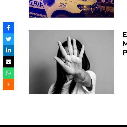
E
M
P