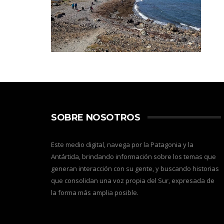
SOBRE NOSOTROS
Este medio digital, navega por la Patagonia y la
Antártida, brindando información sobre los temas que
generan interacción con su gente, y buscando historias
que consolidan una voz propia del Sur, expresada de
la forma más amplia posible.