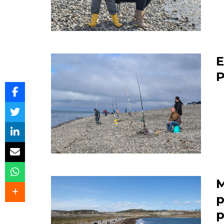
E
P
M
p
p