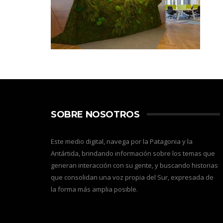
SOBRE NOSOTROS
Este medio digital, navega por la Patagonia y la
Antártida, brindando información sobre los temas que
generan interacción con su gente, y buscando historias
que consolidan una voz propia del Sur, expresada de
la forma más amplia posible.