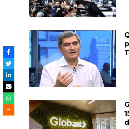
Q
p
T
G
1
d