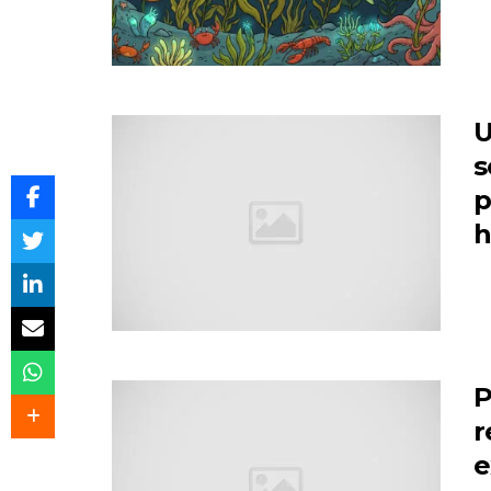
U
s
p
h
P
r
e