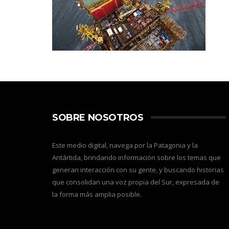
SOBRE NOSOTROS
Este medio digital, navega por la Patagonia y la
Antártida, brindando información sobre los temas que
generan interacción con su gente, y buscando historias
que consolidan una voz propia del Sur, expresada de
la forma más amplia posible.