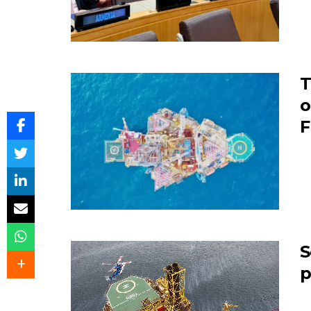
T
o
F
S
p