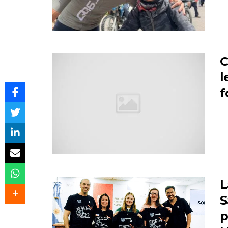
C
l
f
L
S
p