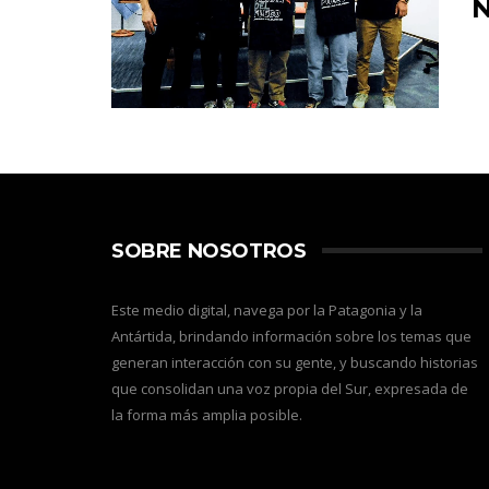
N
SOBRE NOSOTROS
Este medio digital, navega por la Patagonia y la
Antártida, brindando información sobre los temas que
generan interacción con su gente, y buscando historias
que consolidan una voz propia del Sur, expresada de
la forma más amplia posible.