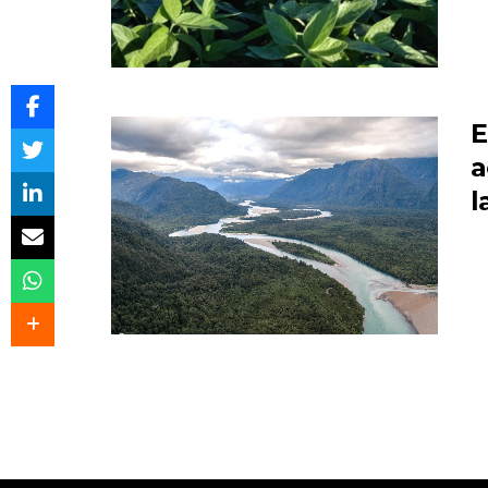
E
a
l