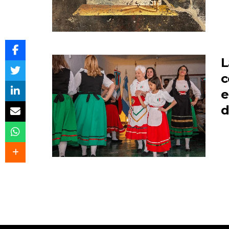
L
c
e
d