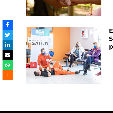
E
S
p