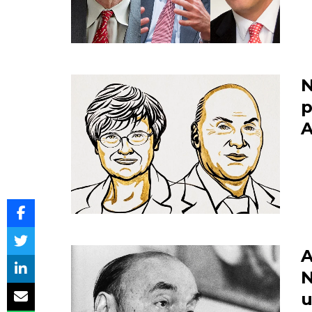
N
p
A
A
N
u