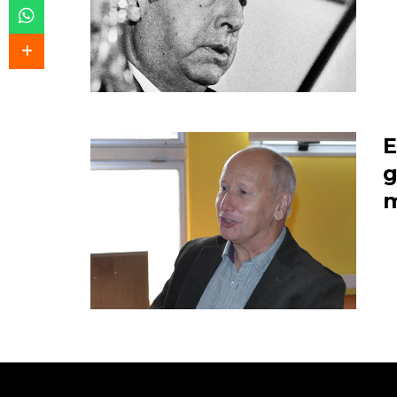
E
g
m