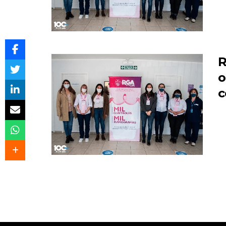
R
o
c