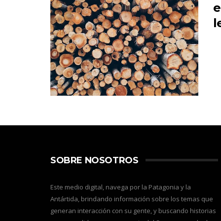
e
l
SOBRE NOSOTROS
Este medio digital, navega por la Patagonia y la
Antártida, brindando información sobre los temas que
generan interacción con su gente, y buscando historias