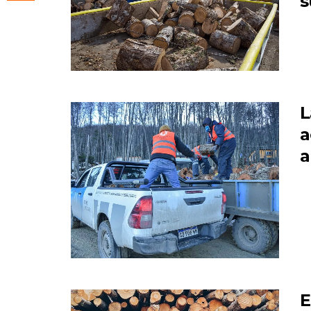
s
L
a
a
E