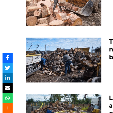
T
m
b
L
a