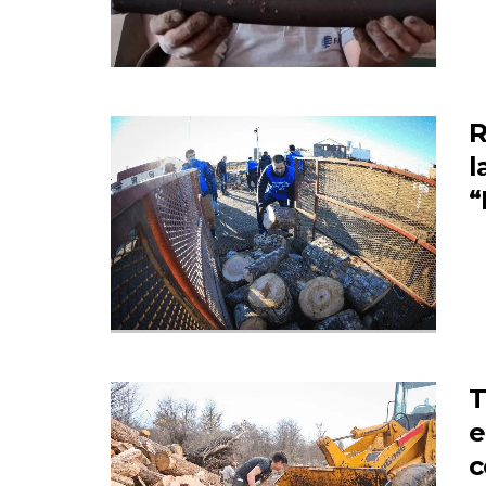
R
l
“
T
e
c