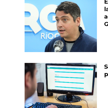
E
l
a
G
S
p