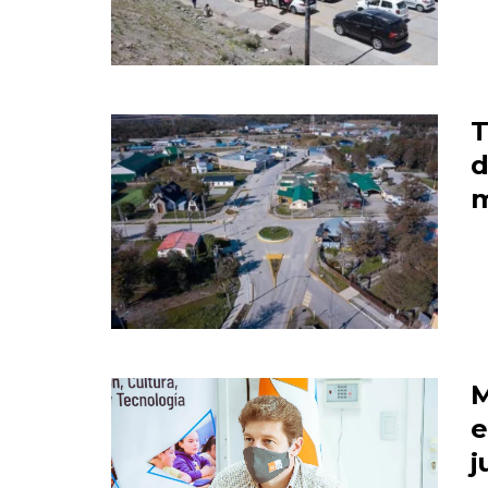
T
d
m
M
e
j