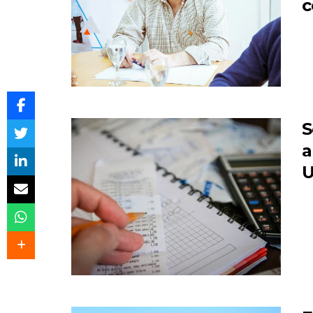
c
S
a
U