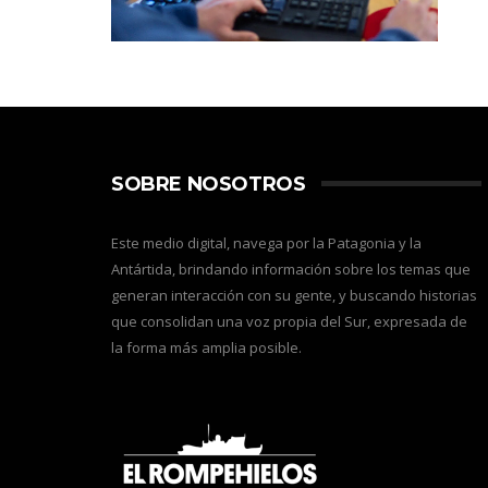
SOBRE NOSOTROS
Este medio digital, navega por la Patagonia y la
Antártida, brindando información sobre los temas que
generan interacción con su gente, y buscando historias
que consolidan una voz propia del Sur, expresada de
la forma más amplia posible.