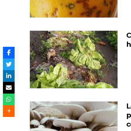
C
h
L
p
c