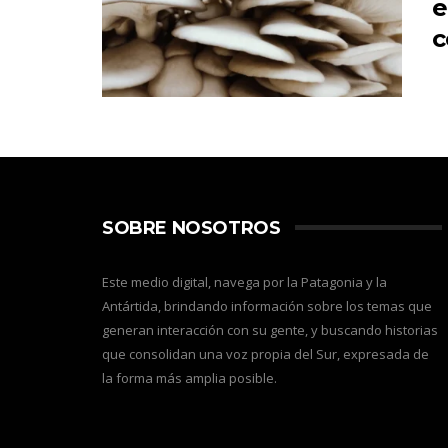
e
c
SOBRE NOSOTROS
Este medio digital, navega por la Patagonia y la
Antártida, brindando información sobre los temas que
generan interacción con su gente, y buscando historias
que consolidan una voz propia del Sur, expresada de
la forma más amplia posible.