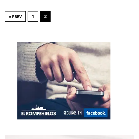
1
2
« PREV