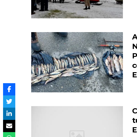
A
N
P
c
E
C
t
E