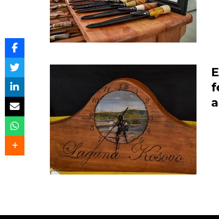
E
f
a