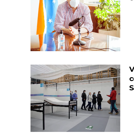
V
c
S