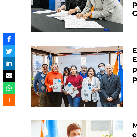
p
E
E
p
p
M
e