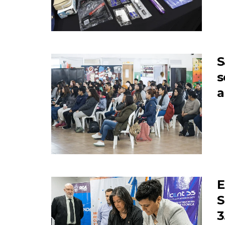
S
s
a
E
S
3