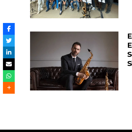
E
E
S
S