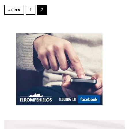
1
2
« PREV