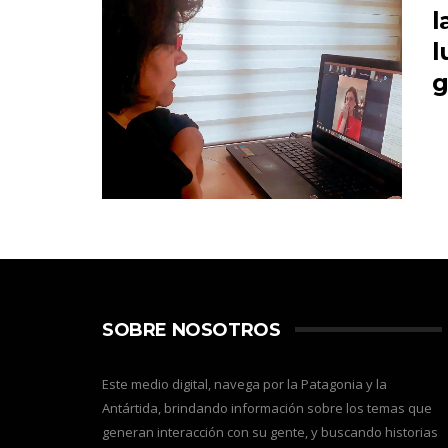
l
l
g
SOBRE NOSOTROS
Este medio digital, navega por la Patagonia y la
Antártida, brindando información sobre los temas que
generan interacción con su gente, y buscando historias