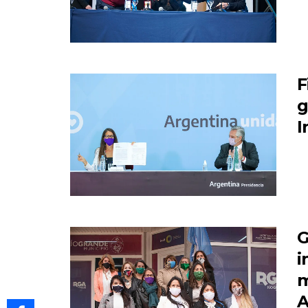
F
g
I
G
i
m
A