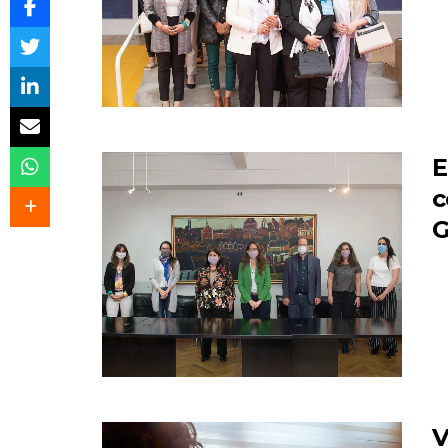
E
c
G
V