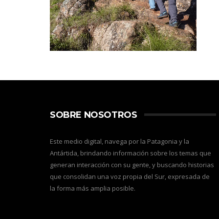
SOBRE NOSOTROS
Este medio digital, navega por la Patagonia y la
Antártida, brindando información sobre los temas que
generan interacción con su gente, y buscando historias
que consolidan una voz propia del Sur, expresada de
la forma más amplia posible.