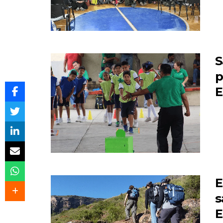
S
p
E
E
s
E