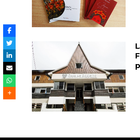
L
F
p